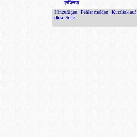
प्रक्रिया
Hinzufügen
|
Fehler melden
|
Kurzlink auf
diese Seite