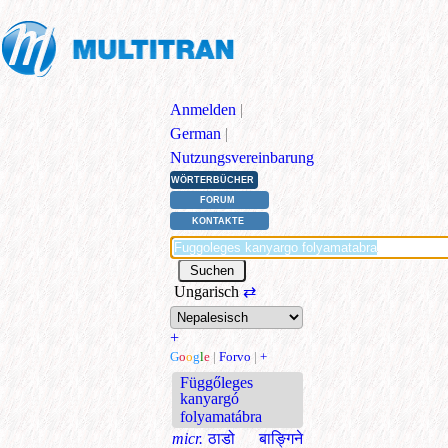
Anmelden
|
German
|
Nutzungsvereinbarung
WÖRTERBÜCHER
FORUM
KONTAKTE
Ungarisch
⇄
+
G
o
o
g
l
e
|
Forvo
|
+
Függőleges
kanyargó
folyamatábra
micr.
ठाडो बाङ्गिने