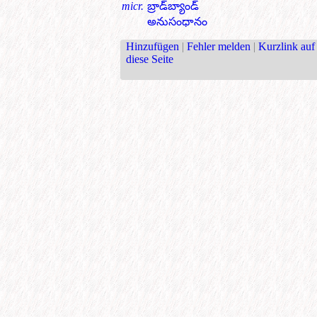
micr.
బ్రాడ్‌బ్యాండ్
అనుసంధానం
Hinzufügen
|
Fehler melden
|
Kurzlink auf
diese Seite