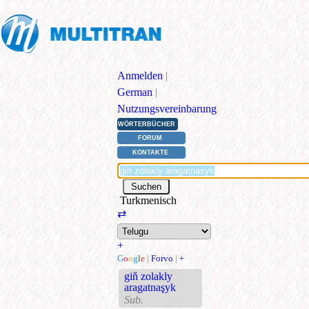
Anmelden
|
German
|
Nutzungsvereinbarung
WÖRTERBÜCHER
FORUM
KONTAKTE
Turkmenisch
⇄
+
G
o
o
g
l
e
|
Forvo
|
+
giň zolakly
aragatnaşyk
Sub.