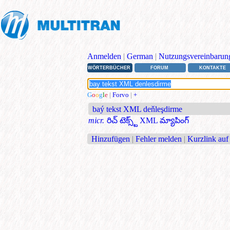
Anmelden
|
German
|
Nutzungsvereinbarun
WÖRTERBÜCHER
FORUM
KONTAKTE
G
o
o
g
l
e
|
Forvo
|
+
baý tekst XML deňleşdirme
micr.
రిచ్ టెక్స్ట్ XML మ్యాపింగ్
Hinzufügen
|
Fehler melden
|
Kurzlink auf 