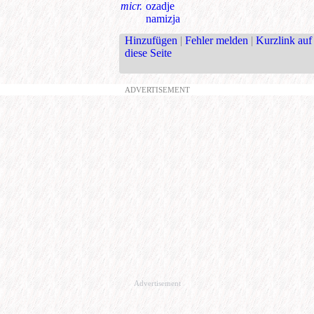
micr.
ozadje
namizja
Hinzufügen
|
Fehler melden
|
Kurzlink auf
diese Seite
ADVERTISEMENT
Advertisement