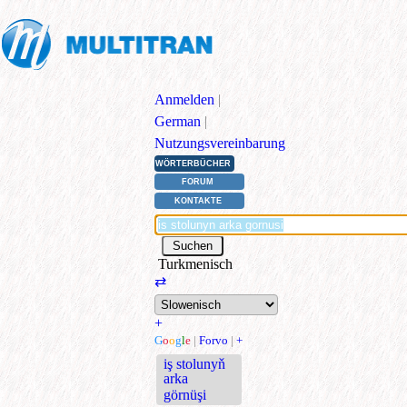
Anmelden
|
German
|
Nutzungsvereinbarung
WÖRTERBÜCHER
FORUM
KONTAKTE
Turkmenisch
⇄
+
G
o
o
g
l
e
|
Forvo
|
+
iş stolunyň
arka
görnüşi