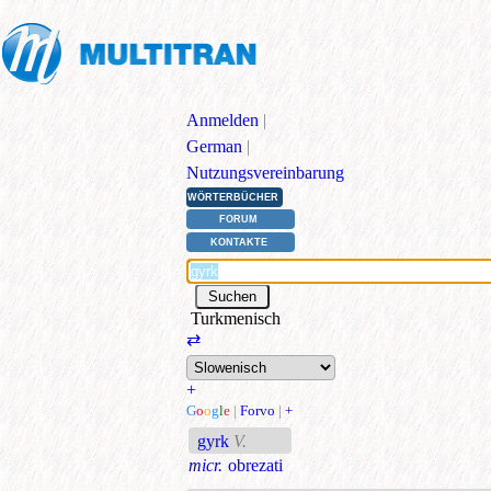
Anmelden
|
German
|
Nutzungsvereinbarung
WÖRTERBÜCHER
FORUM
KONTAKTE
Turkmenisch
⇄
+
G
o
o
g
l
e
|
Forvo
|
+
gyrk
V.
micr.
obrezati