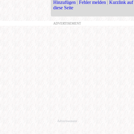
Hinzufügen
|
Fehler melden
|
Kurzlink auf
diese Seite
ADVERTISEMENT
Advertisement