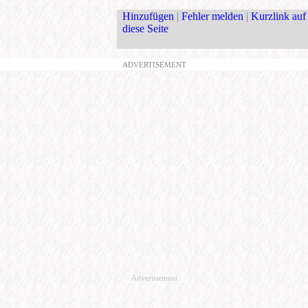
Hinzufügen
|
Fehler melden
|
Kurzlink auf
diese Seite
ADVERTISEMENT
Advertisement