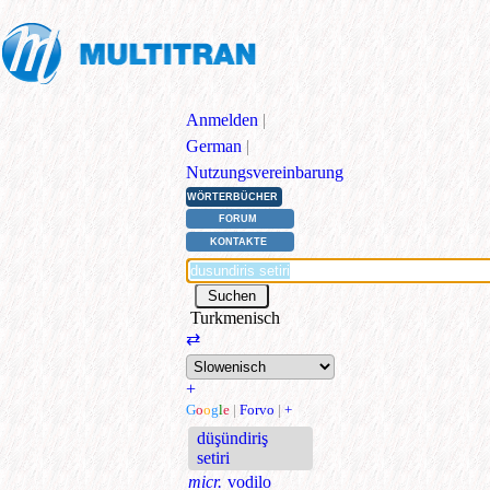
Anmelden
|
German
|
Nutzungsvereinbarung
WÖRTERBÜCHER
FORUM
KONTAKTE
Turkmenisch
⇄
+
G
o
o
g
l
e
|
Forvo
|
+
düşündiriş
setiri
micr.
vodilo