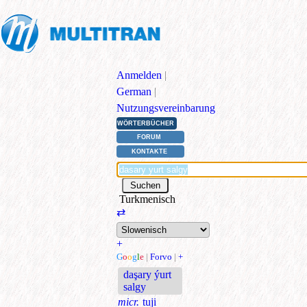
Anmelden
|
German
|
Nutzungsvereinbarung
WÖRTERBÜCHER
FORUM
KONTAKTE
Turkmenisch
⇄
+
G
o
o
g
l
e
|
Forvo
|
+
daşary ýurt
salgy
micr.
tuji