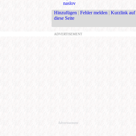
naslov
Hinzufügen
|
Fehler melden
|
Kurzlink auf
diese Seite
ADVERTISEMENT
Advertisement