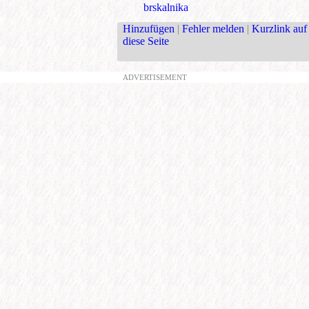
brskalnika
Hinzufügen
|
Fehler melden
|
Kurzlink auf
diese Seite
ADVERTISEMENT