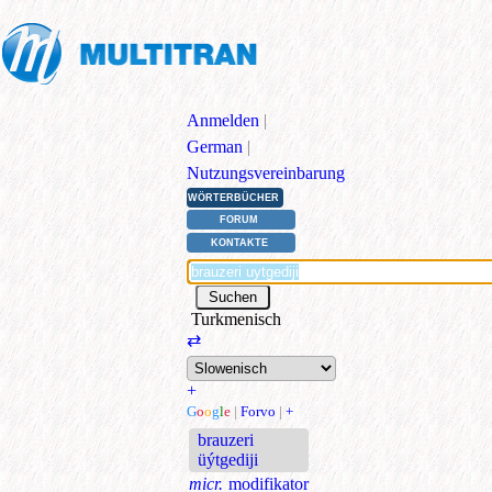
Anmelden
|
German
|
Nutzungsvereinbarung
WÖRTERBÜCHER
FORUM
KONTAKTE
Turkmenisch
⇄
+
G
o
o
g
l
e
|
Forvo
|
+
brauzeri
üýtgediji
micr.
modifikator