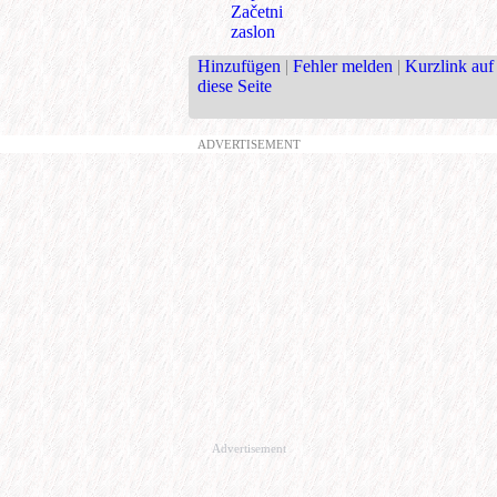
Začetni
zaslon
Hinzufügen
|
Fehler melden
|
Kurzlink auf
diese Seite
ADVERTISEMENT
Advertisement