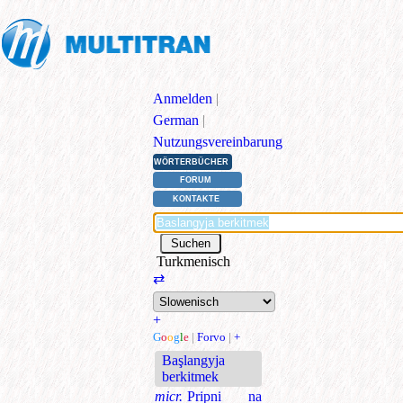
Anmelden
|
German
|
Nutzungsvereinbarung
WÖRTERBÜCHER
FORUM
KONTAKTE
Turkmenisch
⇄
+
G
o
o
g
l
e
|
Forvo
|
+
Başlangyja
berkitmek
micr.
Pripni na