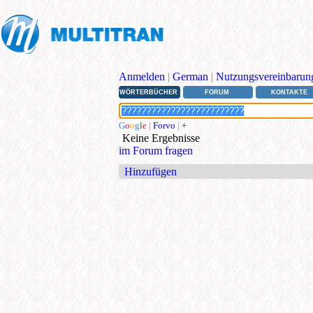
Anmelden
|
German
|
Nutzungsvereinbarun
WÖRTERBÜCHER
FORUM
KONTAKTE
G
o
o
g
l
e
|
Forvo
|
+
Keine Ergebnisse
im Forum fragen
Hinzufügen