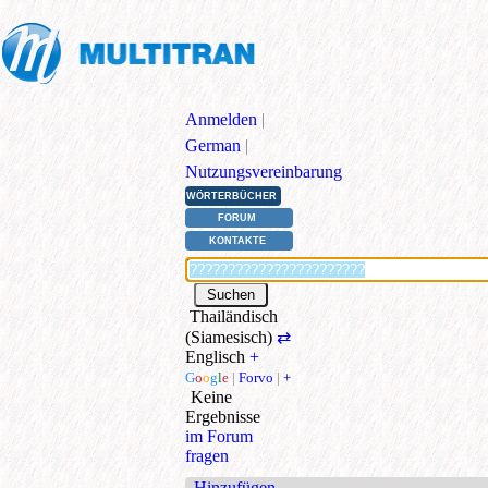
Anmelden
|
German
|
Nutzungsvereinbarung
WÖRTERBÜCHER
FORUM
KONTAKTE
Thailändisch
(Siamesisch)
⇄
Englisch
+
G
o
o
g
l
e
|
Forvo
|
+
Keine
Ergebnisse
im Forum
fragen
Hinzufügen