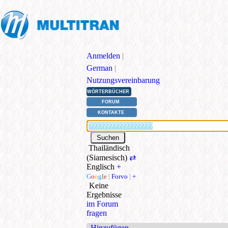
Anmelden
|
German
|
Nutzungsvereinbarung
WÖRTERBÜCHER
FORUM
KONTAKTE
Thailändisch
(Siamesisch)
⇄
Englisch
+
G
o
o
g
l
e
|
Forvo
|
+
Keine
Ergebnisse
im Forum
fragen
Hinzufügen