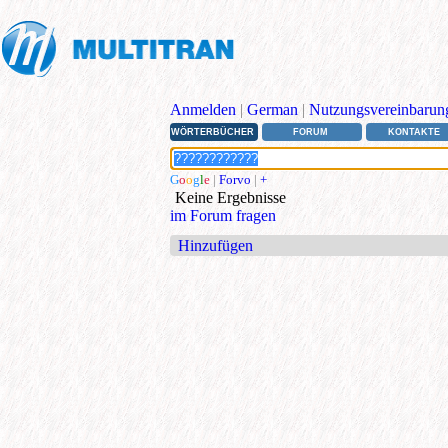
Anmelden
|
German
|
Nutzungsvereinbarun
WÖRTERBÜCHER
FORUM
KONTAKTE
G
o
o
g
l
e
|
Forvo
|
+
Keine Ergebnisse
im Forum fragen
Hinzufügen