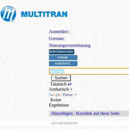
Anmelden
|
German
|
Nutzungsvereinbarung
WÖRTERBÜCHER
FORUM
KONTAKTE
Tatarisch
⇄
Amharisch
+
G
o
o
g
l
e
|
Forvo
|
+
Keine
Ergebnisse
Hinzufügen
|
Kurzlink auf diese Seite
ADVERTISEMENT