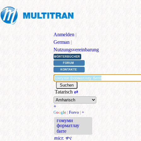
Anmelden
|
German
|
Nutzungsvereinbarung
WÖRTERBÜCHER
FORUM
KONTAKTE
Tatarisch
⇄
+
G
o
o
g
l
e
|
Forvo
|
+
гомуми
форматлау
бите
micr.
ዋና