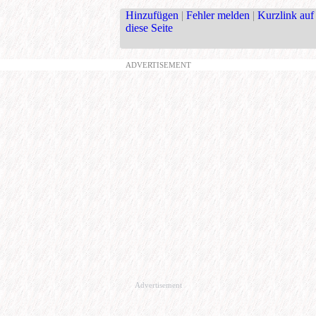
Hinzufügen
|
Fehler melden
|
Kurzlink auf
diese Seite
ADVERTISEMENT
Advertisement