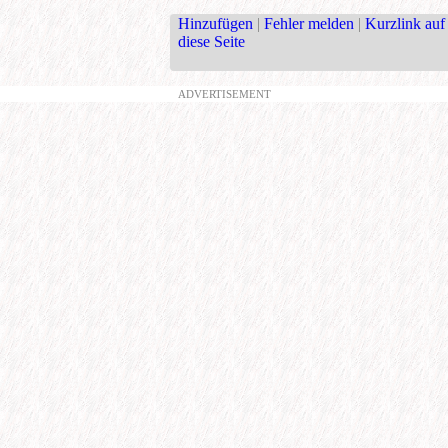
Hinzufügen
|
Fehler melden
|
Kurzlink auf
diese Seite
ADVERTISEMENT