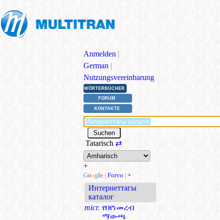
Anmelden
|
German
|
Nutzungsvereinbarung
WÖRTERBÜCHER
FORUM
KONTAKTE
Tatarisch
⇄
+
G
o
o
g
l
e
|
Forvo
|
+
Интернеттагы
каталог
micr.
የበየነመረብ
ማውጫ