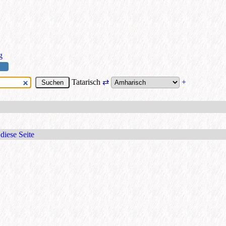
g
Tatarisch
⇄
+
diese Seite