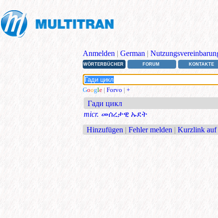
Anmelden
|
German
|
Nutzungsvereinbarun
WÖRTERBÜCHER
FORUM
KONTAKTE
G
o
o
g
l
e
|
Forvo
|
+
Гади цикл
micr.
መሰረታዊ ኡደት
Hinzufügen
|
Fehler melden
|
Kurzlink auf 