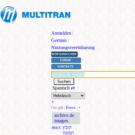
Anmelden
|
German
|
Nutzungsvereinbarung
WÖRTERBÜCHER
FORUM
KONTAKTE
Spanisch
⇄
+
G
o
o
g
l
e
|
Forvo
|
+
archivo de
imagen
micr.
קובץ
תמונה