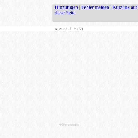
Hinzufügen
|
Fehler melden
|
Kurzlink auf
diese Seite
ADVERTISEMENT
Advertisement