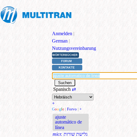
Anmelden
|
German
|
Nutzungsvereinbarung
WÖRTERBÜCHER
FORUM
KONTAKTE
Spanisch
⇄
+
G
o
o
g
l
e
|
Forvo
|
+
ajuste
automático de
línea
micr.
גלישת שורות