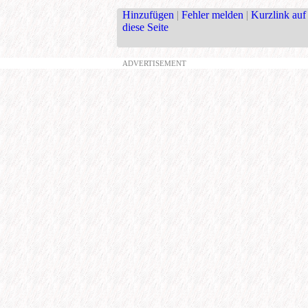
Hinzufügen
|
Fehler melden
|
Kurzlink auf
diese Seite
ADVERTISEMENT