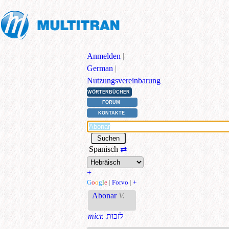
Anmelden
|
German
|
Nutzungsvereinbarung
WÖRTERBÜCHER
FORUM
KONTAKTE
Spanisch
⇄
+
G
o
o
g
l
e
|
Forvo
|
+
Abonar
V.
micr.
לזכות