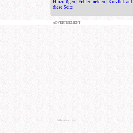
Hinzufügen
|
Fehler melden
|
Kurzlink auf
diese Seite
ADVERTISEMENT
Advertisement