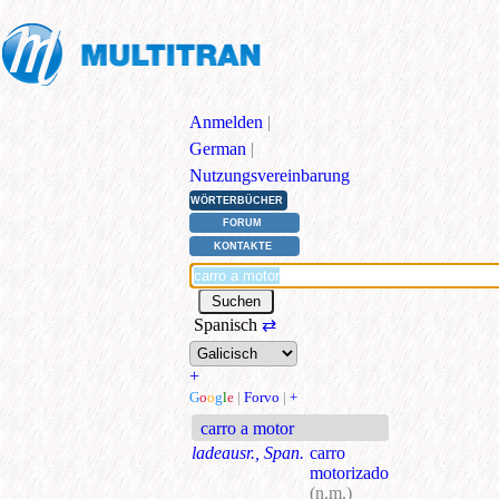
Anmelden
|
German
|
Nutzungsvereinbarung
WÖRTERBÜCHER
FORUM
KONTAKTE
Spanisch
⇄
+
G
o
o
g
l
e
|
Forvo
|
+
carro a motor
ladeausr., Span.
carro
motorizado
(n.m.)