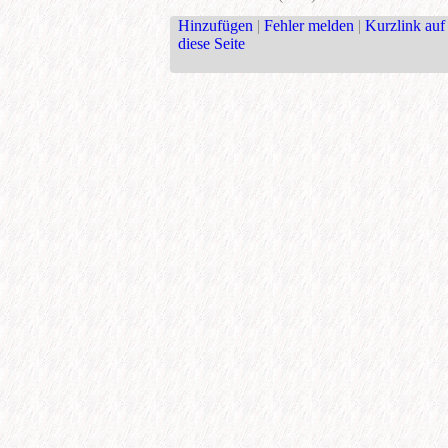
Hinzufügen
|
Fehler melden
|
Kurzlink auf
diese Seite