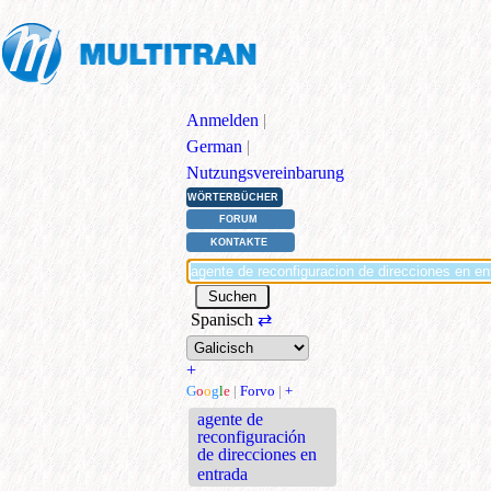
Anmelden
|
German
|
Nutzungsvereinbarung
WÖRTERBÜCHER
FORUM
KONTAKTE
Spanisch
⇄
+
G
o
o
g
l
e
|
Forvo
|
+
agente de
reconfiguración
de direcciones en
entrada