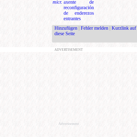
micr.
axente de
reconfiguración
de enderezos
entrantes
Hinzufügen
|
Fehler melden
|
Kurzlink auf
diese Seite
ADVERTISEMENT
Advertisement