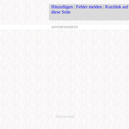
Hinzufügen
|
Fehler melden
|
Kurzlink auf
diese Seite
ADVERTISEMENT
Advertisement