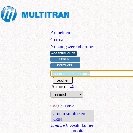
Anmelden
|
German
|
Nutzungsvereinbarung
WÖRTERBÜCHER
FORUM
KONTAKTE
Spanisch
⇄
+
G
o
o
g
l
e
|
Forvo
|
+
abono soluble en
agua
landwirt.
vesiliukoinen
lannoite