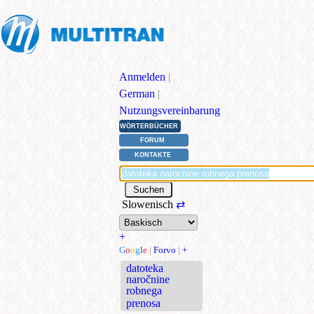
Anmelden
|
German
|
Nutzungsvereinbarung
WÖRTERBÜCHER
FORUM
KONTAKTE
Slowenisch
⇄
+
G
o
o
g
l
e
|
Forvo
|
+
datoteka
naročnine
robnega
prenosa