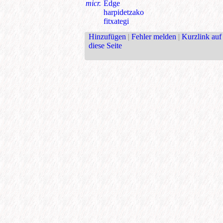
micr.
Edge
harpidetzako
fitxategi
Hinzufügen
|
Fehler melden
|
Kurzlink auf
diese Seite