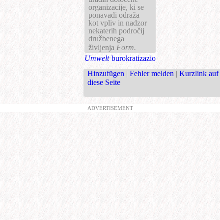
organizacije, ki se
ponavadi odraža
kot vpliv in nadzor
nekaterih področij
družbenega
življenja
Form.
Umwelt
burokratizazio
Hinzufügen
|
Fehler melden
|
Kurzlink auf
diese Seite
ADVERTISEMENT