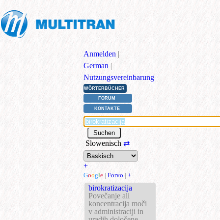
Anmelden
|
German
|
Nutzungsvereinbarung
WÖRTERBÜCHER
FORUM
KONTAKTE
Slowenisch
⇄
+
G
o
o
g
l
e
|
Forvo
|
+
birokratizacija
Povečanje ali
koncentracija moči
v administraciji in
uradih določene