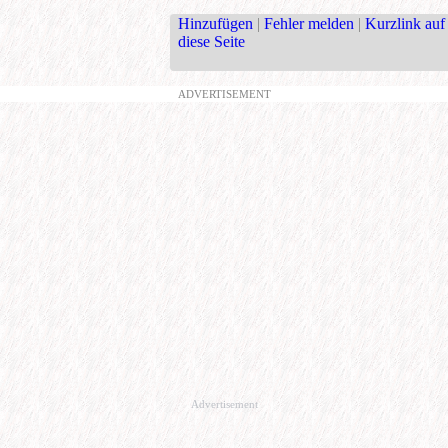
Hinzufügen
|
Fehler melden
|
Kurzlink auf
diese Seite
ADVERTISEMENT
Advertisement