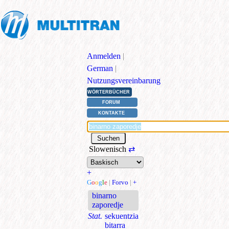
Anmelden
|
German
|
Nutzungsvereinbarung
WÖRTERBÜCHER
FORUM
KONTAKTE
Slowenisch
⇄
+
G
o
o
g
l
e
|
Forvo
|
+
binarno
zaporedje
Stat.
sekuentzia
bitarra