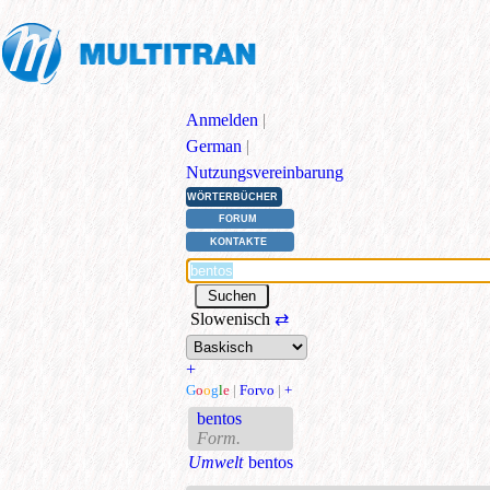
Anmelden
|
German
|
Nutzungsvereinbarung
WÖRTERBÜCHER
FORUM
KONTAKTE
Slowenisch
⇄
+
G
o
o
g
l
e
|
Forvo
|
+
bentos
Form.
Umwelt
bentos