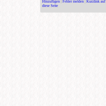
Hinzufügen
|
Fehler melden
|
Kurzlink auf
diese Seite