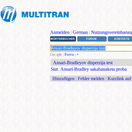
Anmelden
|
German
|
Nutzungsvereinbarun
WÖRTERBÜCHER
FORUM
KONTAKTE
G
o
o
g
l
e
|
Forvo
|
+
Ansari-Bradleyov disperzija test
Stat.
Ansari-Bradley sakabanaketa proba
Hinzufügen
|
Fehler melden
|
Kurzlink auf 