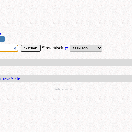
g
Slowenisch
⇄
+
diese Seite
Advertisement