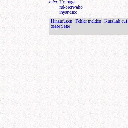
micr.
Urubuga
rukorerwaho
inyandiko
Hinzufügen
|
Fehler melden
|
Kurzlink auf
diese Seite