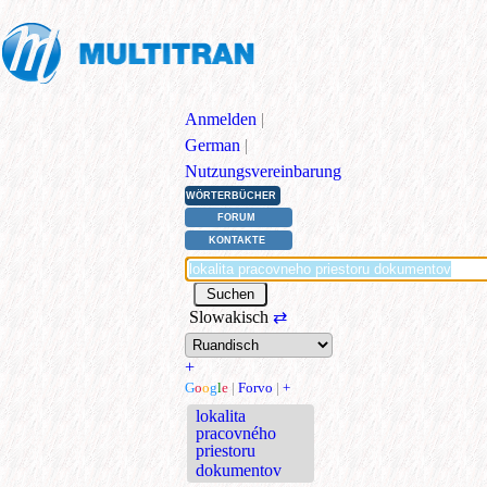
Anmelden
|
German
|
Nutzungsvereinbarung
WÖRTERBÜCHER
FORUM
KONTAKTE
Slowakisch
⇄
+
G
o
o
g
l
e
|
Forvo
|
+
lokalita
pracovného
priestoru
dokumentov