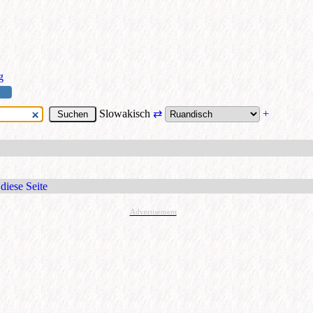
g
Slowakisch
⇄
+
diese Seite
Advertisement