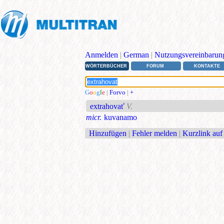
Anmelden
|
German
|
Nutzungsvereinbarun
WÖRTERBÜCHER
FORUM
KONTAKTE
G
o
o
g
l
e
|
Forvo
|
+
extrahovať
V.
micr.
kuvanamo
Hinzufügen
|
Fehler melden
|
Kurzlink auf 