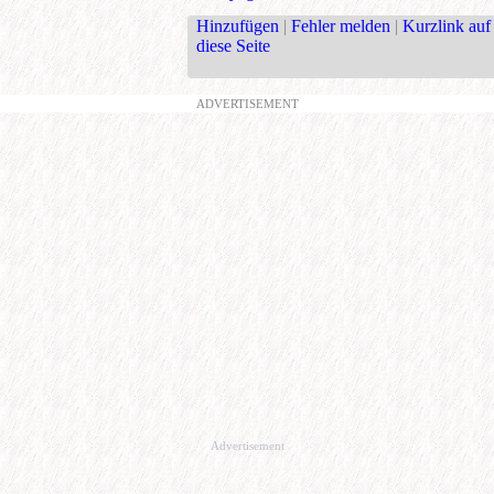
Hinzufügen
|
Fehler melden
|
Kurzlink auf
diese Seite
ADVERTISEMENT
Advertisement