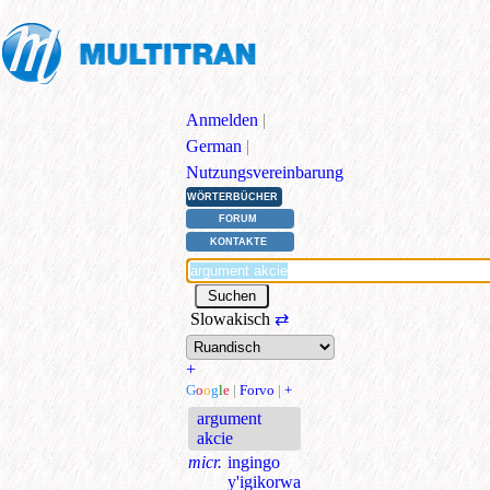
Anmelden
|
German
|
Nutzungsvereinbarung
WÖRTERBÜCHER
FORUM
KONTAKTE
Slowakisch
⇄
+
G
o
o
g
l
e
|
Forvo
|
+
argument
akcie
micr.
ingingo
y'igikorwa