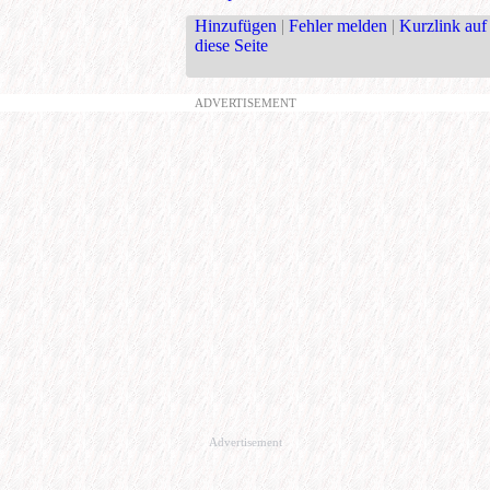
Hinzufügen
|
Fehler melden
|
Kurzlink auf
diese Seite
ADVERTISEMENT
Advertisement