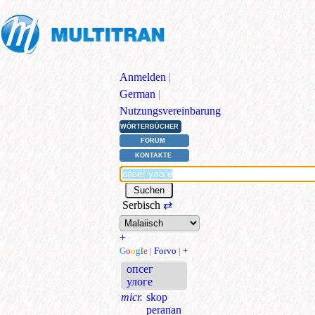
Anmelden
|
German
|
Nutzungsvereinbarung
WÖRTERBÜCHER
FORUM
KONTAKTE
Serbisch
⇄
+
G
o
o
g
l
e
|
Forvo
|
+
опсег
улоге
micr.
skop
peranan