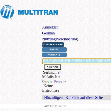
Anmelden
|
German
|
Nutzungsvereinbarung
WÖRTERBÜCHER
FORUM
KONTAKTE
Serbisch
⇄
Malaiisch
+
G
o
o
g
l
e
|
Forvo
|
+
Keine
Ergebnisse
Hinzufügen
|
Kurzlink auf diese Seite
ADVERTISEMENT