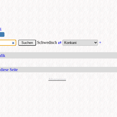
g
Schwedisch
⇄
+
afik
diese Seite
Advertisement