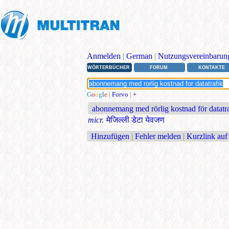
Anmelden
|
German
|
Nutzungsvereinbarun
WÖRTERBÜCHER
FORUM
KONTAKTE
G
o
o
g
l
e
|
Forvo
|
+
abonnemang med rörlig kostnad för datatr
micr.
मेजिल्ली डेटा येवजण
Hinzufügen
|
Fehler melden
|
Kurzlink auf 