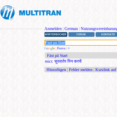
Anmelden
|
German
|
Nutzungsvereinbarun
WÖRTERBÜCHER
FORUM
KONTAKTE
G
o
o
g
l
e
|
Forvo
|
+
Fäst på Start
micr.
सुरवातेर पिन करचें
Hinzufügen
|
Fehler melden
|
Kurzlink auf 