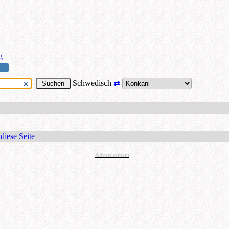
g
Schwedisch
⇄
+
diese Seite
Advertisement