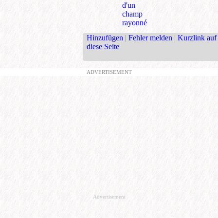
d'un
champ
rayonné
Hinzufügen
|
Fehler melden
|
Kurzlink auf
diese Seite
ADVERTISEMENT
Advertisement