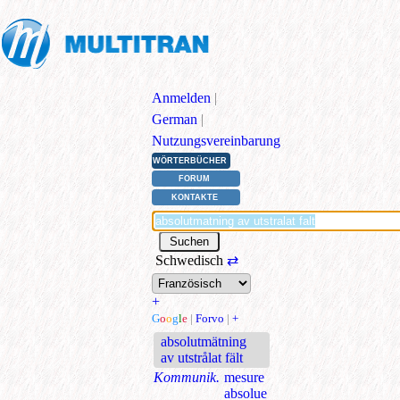
Anmelden
|
German
|
Nutzungsvereinbarung
WÖRTERBÜCHER
FORUM
KONTAKTE
Schwedisch
⇄
+
G
o
o
g
l
e
|
Forvo
|
+
absolutmätning
av utstrålat fält
Kommunik.
mesure
absolue