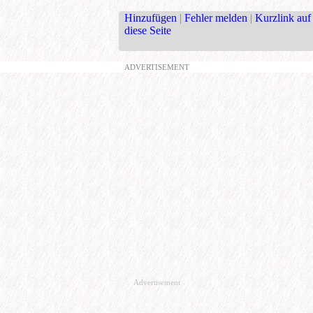
Hinzufügen
|
Fehler melden
|
Kurzlink auf
diese Seite
ADVERTISEMENT
Advertisement