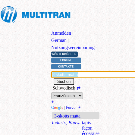
Anmelden
|
German
|
Nutzungsvereinbarung
WÖRTERBÜCHER
FORUM
KONTAKTE
Schwedisch
⇄
+
G
o
o
g
l
e
|
Forvo
|
+
3-skotts matta
Industr., Bauw.
tapis
façon
écossaise