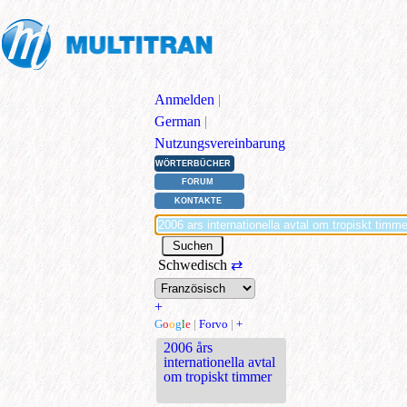
Anmelden
|
German
|
Nutzungsvereinbarung
WÖRTERBÜCHER
FORUM
KONTAKTE
Schwedisch
⇄
+
G
o
o
g
l
e
|
Forvo
|
+
2006 års
internationella avtal
om tropiskt timmer