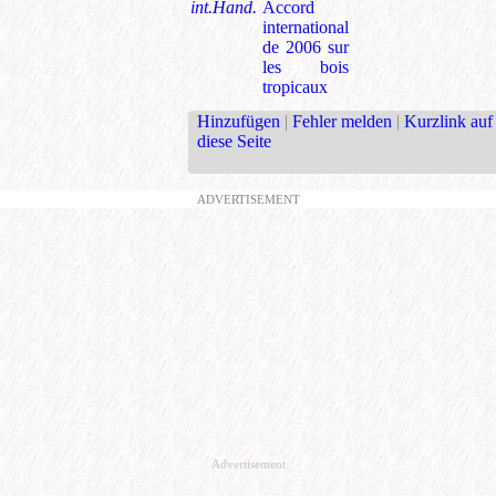
int.Hand.
Accord
international
de 2006 sur
les bois
tropicaux
Hinzufügen
|
Fehler melden
|
Kurzlink auf
diese Seite
ADVERTISEMENT
Advertisement