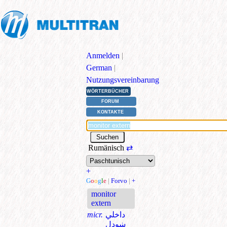
Anmelden
|
German
|
Nutzungsvereinbarung
WÖRTERBÜCHER
FORUM
KONTAKTE
Rumänisch
⇄
+
G
o
o
g
l
e
|
Forvo
|
+
monitor
extern
micr.
داخلي
ښودل