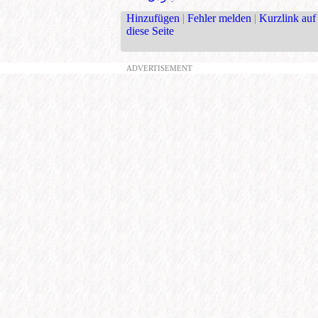
Hinzufügen
|
Fehler melden
|
Kurzlink auf
diese Seite
ADVERTISEMENT