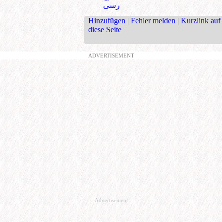
رسی
Hinzufügen
|
Fehler melden
|
Kurzlink auf
diese Seite
ADVERTISEMENT
Advertisement