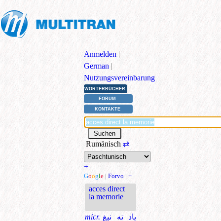
Anmelden
|
German
|
Nutzungsvereinbarung
WÖRTERBÜCHER
FORUM
KONTAKTE
Rumänisch
⇄
+
G
o
o
g
l
e
|
Forvo
|
+
acces direct
la memorie
micr.
یاد ته نېغ