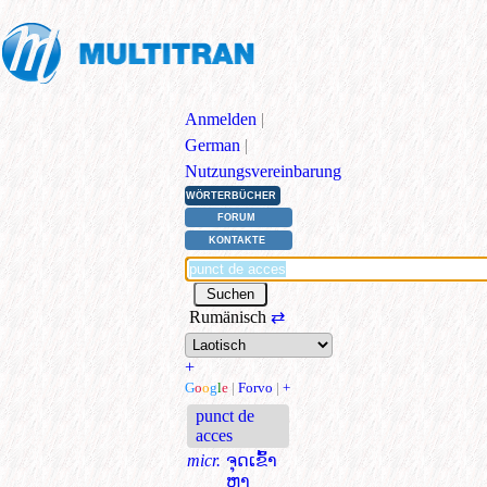
Anmelden
|
German
|
Nutzungsvereinbarung
WÖRTERBÜCHER
FORUM
KONTAKTE
Rumänisch
⇄
+
G
o
o
g
l
e
|
Forvo
|
+
punct de
acces
micr.
ຈຸດເຂົ້າ
ຫາ