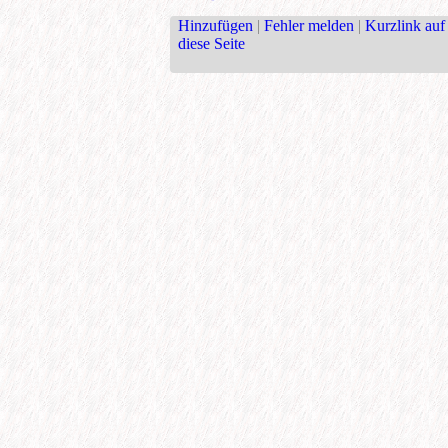
Hinzufügen
|
Fehler melden
|
Kurzlink auf
diese Seite