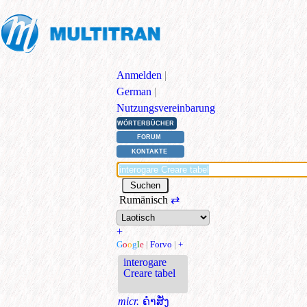
Anmelden
|
German
|
Nutzungsvereinbarung
WÖRTERBÜCHER
FORUM
KONTAKTE
Rumänisch
⇄
+
G
o
o
g
l
e
|
Forvo
|
+
interogare
Creare tabel
micr.
ຄຳສັ່ງ