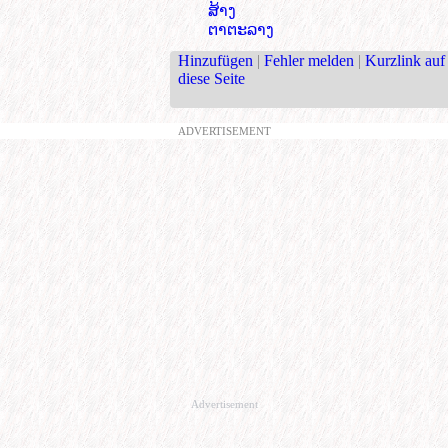
ສ້າງ
ຕາຕະລາງ
Hinzufügen
|
Fehler melden
|
Kurzlink auf
diese Seite
ADVERTISEMENT
Advertisement