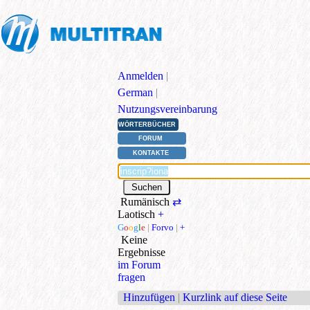
Anmelden
|
German
|
Nutzungsvereinbarung
WÖRTERBÜCHER
FORUM
KONTAKTE
Rumänisch
⇄
Laotisch
+
G
o
o
g
l
e
|
Forvo
|
+
Keine
Ergebnisse
im Forum
fragen
Hinzufügen
|
Kurzlink auf diese Seite