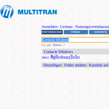
Anmelden
|
German
|
Nutzungsvereinbarun
WÖRTERBÜCHER
FORUM
KONTAKTE
G
o
o
g
l
e
|
Forvo
|
+
Contacte Windows
micr.
ທີ່ຢູ່ຕິດຕໍ່ຂອງວິນໂດ
Hinzufügen
|
Fehler melden
|
Kurzlink auf 