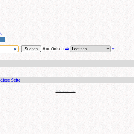
g
Rumänisch
⇄
+
diese Seite
Advertisement