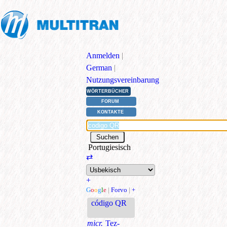
Anmelden
|
German
|
Nutzungsvereinbarung
WÖRTERBÜCHER
FORUM
KONTAKTE
Portugiesisch
⇄
+
G
o
o
g
l
e
|
Forvo
|
+
código QR
micr.
Tez-