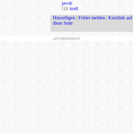
javob
QR
kodi
Hinzufügen
|
Fehler melden
|
Kurzlink auf
diese Seite
ADVERTISEMENT