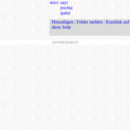
micr.
sayt
pochta
qutisi
Hinzufügen
|
Fehler melden
|
Kurzlink auf
diese Seite
ADVERTISEMENT