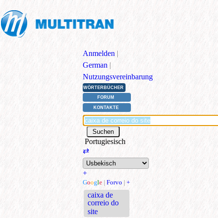
Anmelden
|
German
|
Nutzungsvereinbarung
WÖRTERBÜCHER
FORUM
KONTAKTE
Portugiesisch
⇄
+
G
o
o
g
l
e
|
Forvo
|
+
caixa de
correio do
site