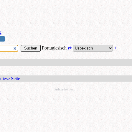
g
Portugiesisch
⇄
+
diese Seite
Advertisement