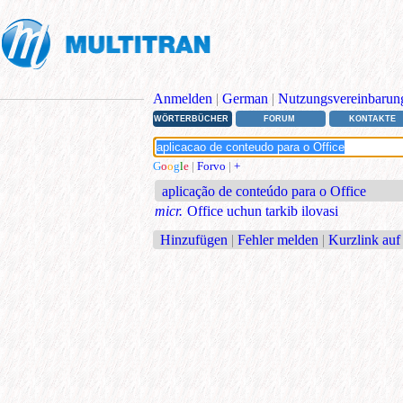
Anmelden
|
German
|
Nutzungsvereinbarun
WÖRTERBÜCHER
FORUM
KONTAKTE
G
o
o
g
l
e
|
Forvo
|
+
aplicação de conteúdo para o Office
micr.
Office uchun tarkib ilovasi
Hinzufügen
|
Fehler melden
|
Kurzlink auf 