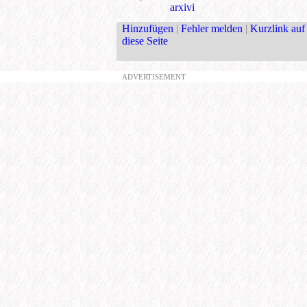
arxivi
Hinzufügen
|
Fehler melden
|
Kurzlink auf
diese Seite
ADVERTISEMENT