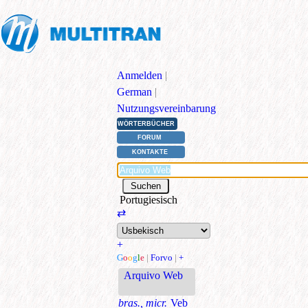
Anmelden
|
German
|
Nutzungsvereinbarung
WÖRTERBÜCHER
FORUM
KONTAKTE
Portugiesisch
⇄
+
G
o
o
g
l
e
|
Forvo
|
+
Arquivo Web
bras., micr.
Veb