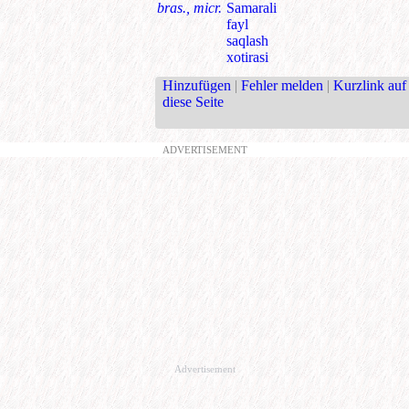
bras., micr.
Samarali
fayl
saqlash
xotirasi
Hinzufügen
|
Fehler melden
|
Kurzlink auf
diese Seite
ADVERTISEMENT
Advertisement