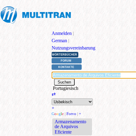
Anmelden
|
German
|
Nutzungsvereinbarung
WÖRTERBÜCHER
FORUM
KONTAKTE
Portugiesisch
⇄
+
G
o
o
g
l
e
|
Forvo
|
+
Armazenamento
de Arquivos
Eficiente