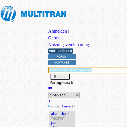
Anmelden
|
German
|
Nutzungsvereinbarung
WÖRTERBÜCHER
FORUM
KONTAKTE
Portugiesisch
⇄
+
G
o
o
g
l
e
|
Forvo
|
+
abafadores
"cosys"
para