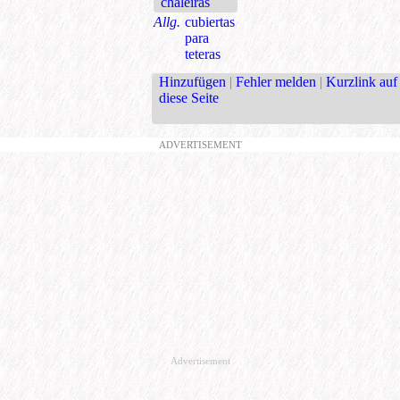
chaleiras
Allg.
cubiertas
para
teteras
Hinzufügen
|
Fehler melden
|
Kurzlink auf
diese Seite
ADVERTISEMENT
Advertisement